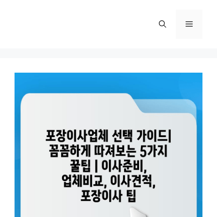
컨
텐
메
츠
로
뉴
건
너
뛰
기