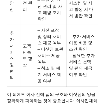
– 운반 중 안
안
전 관
시스템 및 사
전 관리 및 사
전
리
고 발생 시 대
고 예방 조치
처 방안 확인
확인
– 사전 포장
추
및 정리 서비
– 추가 서비스
가
스 제공 여부
이용 비용 및
서
고객
– 이삿짐 보관
조건 확인
비
만족
서비스 제공
– 필요한 추가
스
도 향
여부
서비스 선택
및
상
– 청소 및 폐
및 편의 제공
편
기 서비스 제
여부 확인
의
공 여부
이 외에도 이사 전에 집의 구조와 이삿짐의 양을
정확하게 파악하는 것이 중요합니다. 이사업체와