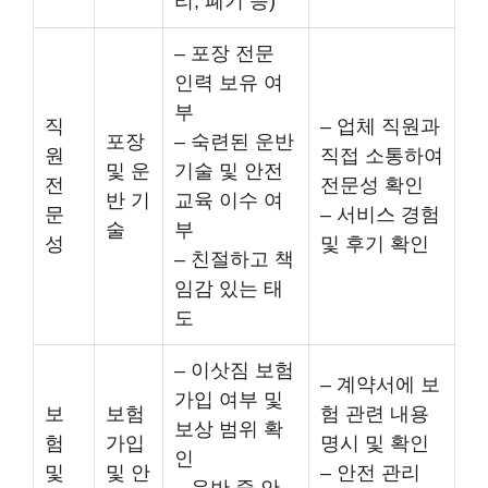
리, 폐기 등)
– 포장 전문
인력 보유 여
부
직
– 업체 직원과
포장
– 숙련된 운반
원
직접 소통하여
및 운
기술 및 안전
전
전문성 확인
반 기
교육 이수 여
문
– 서비스 경험
술
부
성
및 후기 확인
– 친절하고 책
임감 있는 태
도
– 이삿짐 보험
– 계약서에 보
가입 여부 및
보
보험
험 관련 내용
보상 범위 확
험
가입
명시 및 확인
인
및
및 안
– 안전 관리