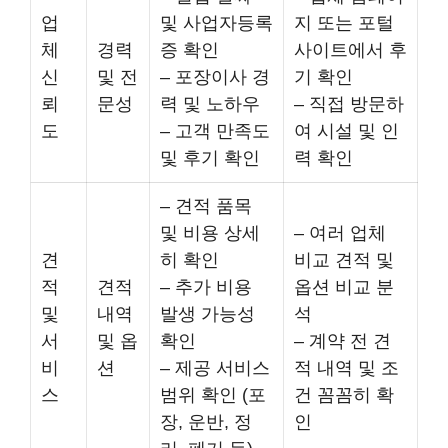
업
및 사업자등록
지 또는 포털
체
경력
증 확인
사이트에서 후
신
및 전
– 포장이사 경
기 확인
뢰
문성
력 및 노하우
– 직접 방문하
도
– 고객 만족도
여 시설 및 인
및 후기 확인
력 확인
– 견적 품목
및 비용 상세
– 여러 업체
견
히 확인
비교 견적 및
적
견적
– 추가 비용
옵션 비교 분
및
내역
발생 가능성
석
서
및 옵
확인
– 계약 전 견
비
션
– 제공 서비스
적 내역 및 조
스
범위 확인 (포
건 꼼꼼히 확
장, 운반, 정
인