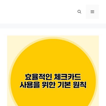
컨
텐
메
츠
로
뉴
건
너
뛰
기