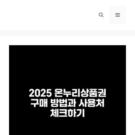
컨
텐
메
츠
로
뉴
건
너
뛰
기