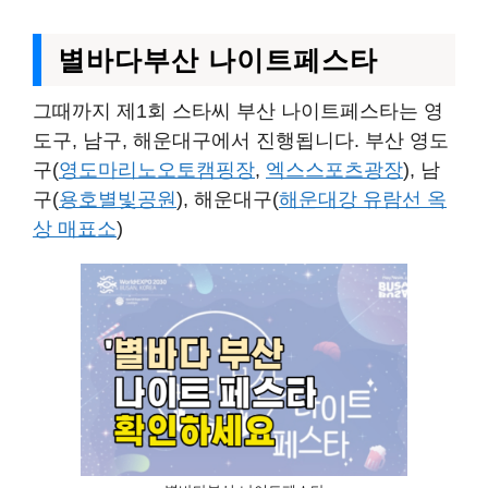
별바다부산 나이트페스타
그때까지 제1회 스타씨 부산 나이트페스타는 영
도구, 남구, 해운대구에서 진행됩니다. 부산 영도
구(
영도마리노오토캠핑장
,
엑스스포츠광장
), 남
구(
용호별빛공원
), 해운대구(
해운대강 유람선 옥
상 매표소
)