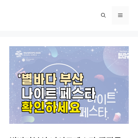
컨
텐
메
츠
로
뉴
건
너
뛰
기