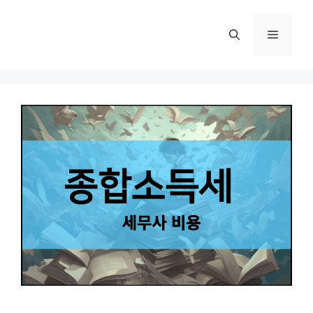
컨
텐
메
츠
로
뉴
건
너
뛰
기