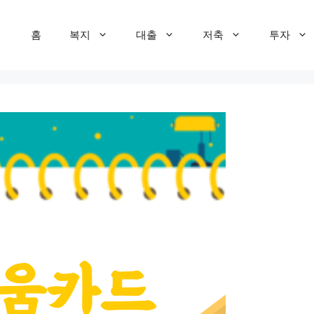
홈
복지
대출
저축
투자