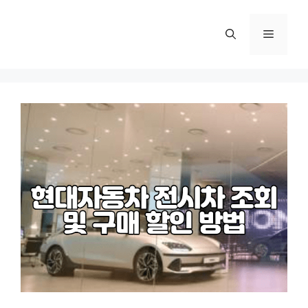
컨
텐
메
츠
로
뉴
건
너
뛰
기