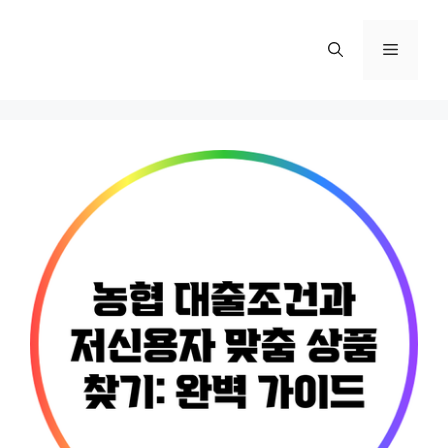
컨
텐
메
츠
로
뉴
건
너
뛰
기