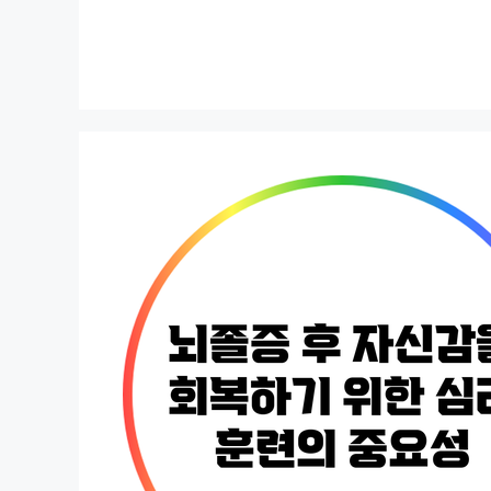
컨
텐
츠
로
건
너
뛰
기