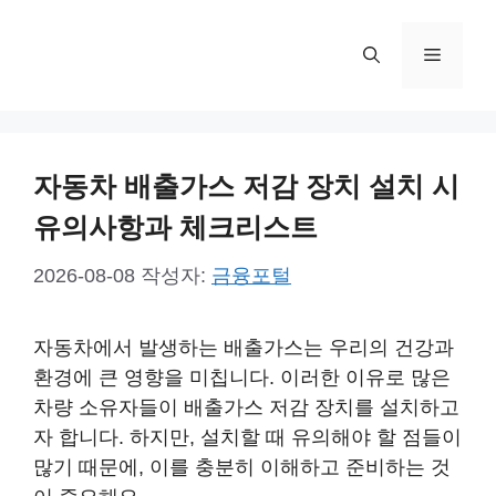
컨
텐
메
츠
로
뉴
건
너
자동차 배출가스 저감 장치 설치 시
뛰
기
유의사항과 체크리스트
2026-08-08
작성자:
금융포털
자동차에서 발생하는 배출가스는 우리의 건강과
환경에 큰 영향을 미칩니다. 이러한 이유로 많은
차량 소유자들이 배출가스 저감 장치를 설치하고
자 합니다. 하지만, 설치할 때 유의해야 할 점들이
많기 때문에, 이를 충분히 이해하고 준비하는 것