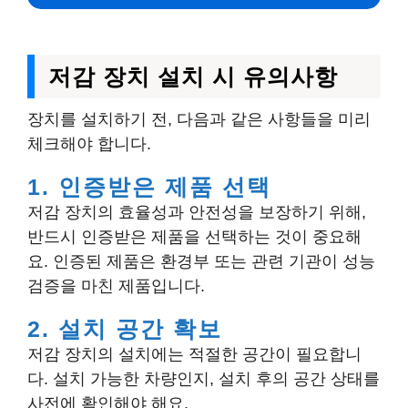
저감 장치 설치 시 유의사항
장치를 설치하기 전, 다음과 같은 사항들을 미리
체크해야 합니다.
1. 인증받은 제품 선택
저감 장치의 효율성과 안전성을 보장하기 위해,
반드시 인증받은 제품을 선택하는 것이 중요해
요. 인증된 제품은 환경부 또는 관련 기관이 성능
검증을 마친 제품입니다.
2. 설치 공간 확보
저감 장치의 설치에는 적절한 공간이 필요합니
다. 설치 가능한 차량인지, 설치 후의 공간 상태를
사전에 확인해야 해요.