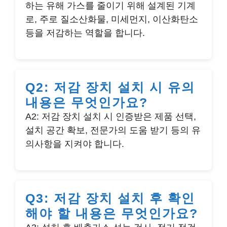
하는 유해 가스를 줄이기 위해 설계된 기계
로, 주로 질소산화물, 미세먼지, 이산화탄소
등을 저감하는 역할을 합니다.
Q2: 저감 장치 설치 시 유의
내용은 무엇인가요?
A2: 저감 장치 설치 시 인증받은 제품 선택,
설치 공간 확보, 전문가의 도움 받기 등의 유
의사항을 지켜야 합니다.
Q3: 저감 장치 설치 후 확인
해야 할 내용은 무엇인가요?