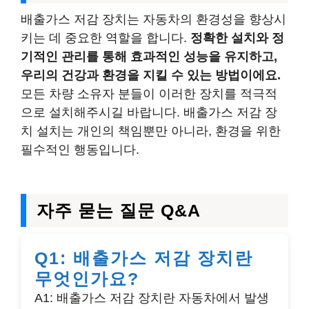
배출가스 저감 장치는 자동차의 환경성을 향상시
키는 데 중요한 역할을 합니다.
정확한 설치와 정
기적인 관리를 통해 효과적인 성능을 유지하고,
우리의 건강과 환경을 지킬 수 있는 방법이에요.
모든 차량 소유자 분들이 이러한 장치를 적극적
으로 설치해주시길 바랍니다. 배출가스 저감 장
치 설치는 개인의 책임뿐만 아니라, 환경을 위한
필수적인 행동입니다.
자주 묻는 질문 Q&A
Q1: 배출가스 저감 장치란
무엇인가요?
A1: 배출가스 저감 장치란 자동차에서 발생