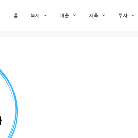
홈
복지
대출
저축
투자