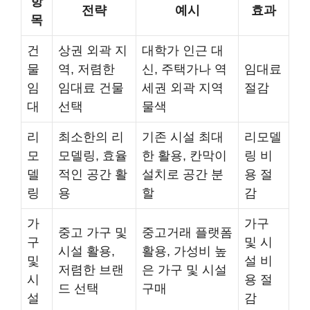
항
전략
예시
효과
목
건
상권 외곽 지
대학가 인근 대
물
역, 저렴한
신, 주택가나 역
임대료
임
임대료 건물
세권 외곽 지역
절감
대
선택
물색
리
최소한의 리
기존 시설 최대
리모델
모
모델링, 효율
한 활용, 칸막이
링 비
델
적인 공간 활
설치로 공간 분
용 절
링
용
할
감
가
가구
중고 가구 및
중고거래 플랫폼
구
및 시
시설 활용,
활용, 가성비 높
및
설 비
저렴한 브랜
은 가구 및 시설
시
용 절
드 선택
구매
설
감