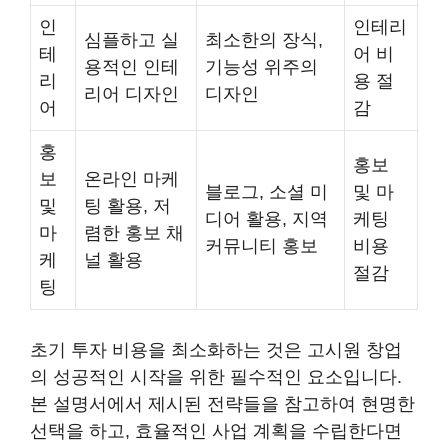
인
인테리
심플하고 실
최소한의 장식,
테
어 비
용적인 인테
기능성 위주의
리
용 절
리어 디자인
디자인
어
감
홍
홍보
보
온라인 마케
블로그, 소셜 미
및 마
및
팅 활용, 저
디어 활용, 지역
케팅
마
렴한 홍보 채
커뮤니티 홍보
비용
케
널 활용
절감
팅
초기 투자 비용을 최소화하는 것은 고시원 창업
의 성공적인 시작을 위한 필수적인 요소입니다.
본 설명서에서 제시된 전략들을 참고하여 현명한
선택을 하고, 효율적인 사업 계획을 수립한다면