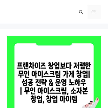
컨
텐
메
츠
로
뉴
건
너
뛰
기