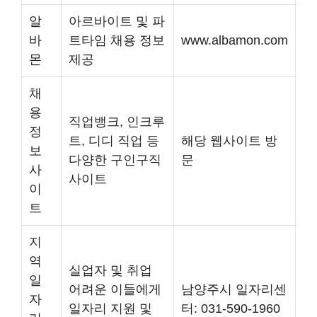
알
아르바이트 및 파
바
트타임 채용 정보
www.albamon.com
몬
제공
채
용
직업뱅크, 인크루
정
트, 디디 직업 등
해당 웹사이트 방
보
다양한 구인구직
문
사
사이트
이
트
지
역
실업자 및 취업
일
어려운 이들에게
남양주시 일자리센
자
일자리 지원 및
터: 031-590-1960