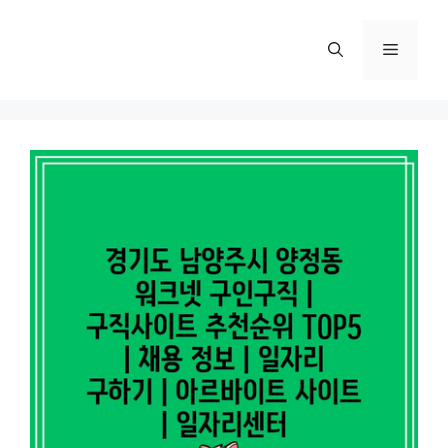
컨
텐
메
츠
로
뉴
건
너
뛰
기