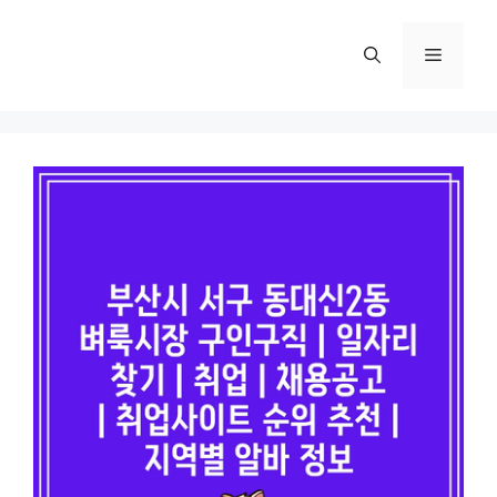
컨
텐
메
츠
로
뉴
건
너
뛰
기