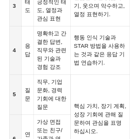
태
긍정적인 태
3
기, 웃으며 악수하고,
도
도, 열정과
열정 표현하기.
관심 표현
명확하고 간
행동 인식 기술과
결한 답변,
응
STAR 방법을 사용하
4
직무와 관련
답
는 것과 같은 응답 기
된 기술과
법 연습하기.
경험 강조
직무, 기업
질
문화, 경력
5
문
기회에 대한
핵심 가치, 장기 계획,
질문
성장 기회에 관해 질
가상 면접
문하여 관심을 표명
또는 친구/
하십시오.
연
6
가족과 연