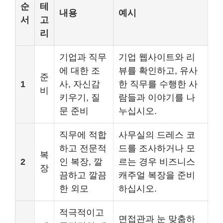
순
테
내용
예시
서
고
리
기업과 직무
기업 웹사이트와 리
에 대한 조
뷰를 확인하고, 유사
준
1
사, 자신감
한 직무를 수행한 사
비
키우기, 질
람들과 이야기를 나
문 준비
누십시오.
직무에 적합
사무실의 드레스 코
하고 전문적
드를 조사하거나 모
복
2
인 복장, 깔
르는 경우 비즈니스
장
끔하고 깔끔
캐주얼 복장을 준비
한 외모
하십시오.
적극적이고
면접관과 눈 맞춤하