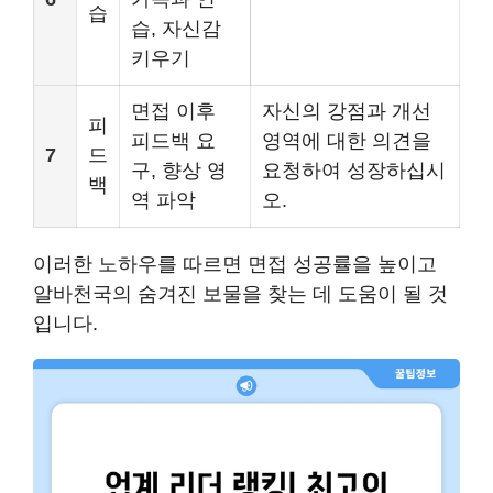
습
습, 자신감
키우기
면접 이후
자신의 강점과 개선
피
피드백 요
영역에 대한 의견을
7
드
구, 향상 영
요청하여 성장하십시
백
역 파악
오.
이러한 노하우를 따르면 면접 성공률을 높이고
알바천국의 숨겨진 보물을 찾는 데 도움이 될 것
입니다.