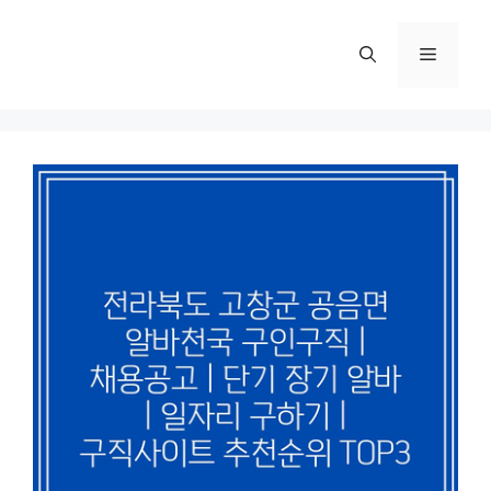
컨
텐
메
츠
로
뉴
건
너
뛰
기