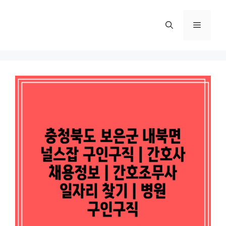
컨
텐
메
츠
로
뉴
건
너
뛰
기