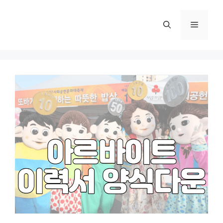
컨
텐
메
츠
로
뉴
건
너
뛰
기