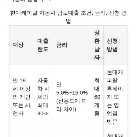
현대캐피탈 자동차 담보대출 조건, 금리, 신청 방
법
상
대출
환
신청
대상
금리
한도
날
방법
짜
현대캐
만 19
자동
최
피탈
연
세 이상
차 시
대
홈페이
5.0%~15.0%
의 개인
세의
60
지 또
(신용도에 따
또는 사
최대
개
는 영
라 차이)
업자
80%
월
업점
방문
현대캐