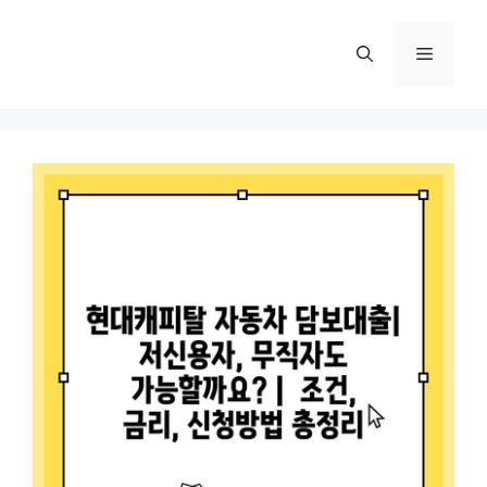
컨
텐
메
츠
로
뉴
건
너
뛰
기