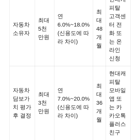
피탈
최
연
고객센
최대
대
자동차
6.0%~18.0%
터 전
5천
48
소유자
(신용도에 따
화 또
만원
개
라 차이)
는 온
월
라인
신청
현대캐
피탈
최
자동차
연
모바일
최대
대
담보가
7.0%~20.0%
앱 또
3천
36
치 평가
(신용도에 따
는 카
만원
개
후 결정
라 차이)
카오톡
월
플러스
친구