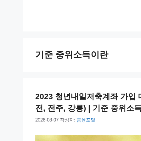
컨
텐
츠
로
건
너
기준 중위소득이란
뛰
기
2023 청년내일저축계좌 가입 대
전, 전주, 강릉) | 기준 중위
2026-08-07
작성자:
금융포털