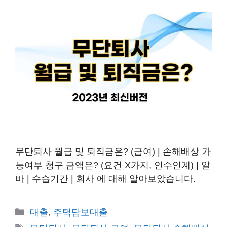
무단퇴사 월급 및 퇴직금은? (급여) | 손해배상 가
능여부 청구 금액은? (요건 X가지, 인수인계) | 알
바 | 수습기간 | 회사 에 대해 알아보았습니다.
카
대출
,
주택담보대출
테
태