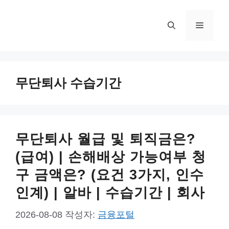
컨
텐
메
츠
로
뉴
건
너
무단퇴사 수습기간
뛰
기
무단퇴사 월급 및 퇴직금은?
(급여) | 손해배상 가능여부 청
구 금액은? (요건 3가지, 인수
인계) | 알바 | 수습기간 | 회사
2026-08-08
작성자:
금융포털