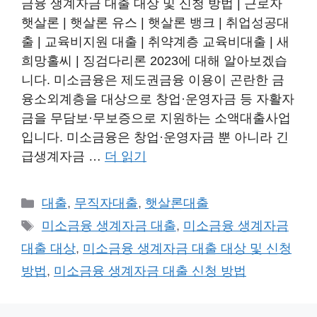
금융 생계자금 대출 대상 및 신청 방법 | 근로자
햇살론 | 햇살론 유스 | 햇살론 뱅크 | 취업성공대
출 | 교육비지원 대출 | 취약계층 교육비대출 | 새
희망홀씨 | 징검다리론 2023에 대해 알아보겠습
니다. 미소금융은 제도권금융 이용이 곤란한 금
융소외계층을 대상으로 창업·운영자금 등 자활자
금을 무담보·무보증으로 지원하는 소액대출사업
입니다. 미소금융은 창업·운영자금 뿐 아니라 긴
급생계자금 …
더 읽기
카
대출
,
무직자대출
,
햇살론대출
테
태
미소금융 생계자금 대출
,
미소금융 생계자금
고
그
대출 대상
,
미소금융 생계자금 대출 대상 및 신청
리
방법
,
미소금융 생계자금 대출 신청 방법