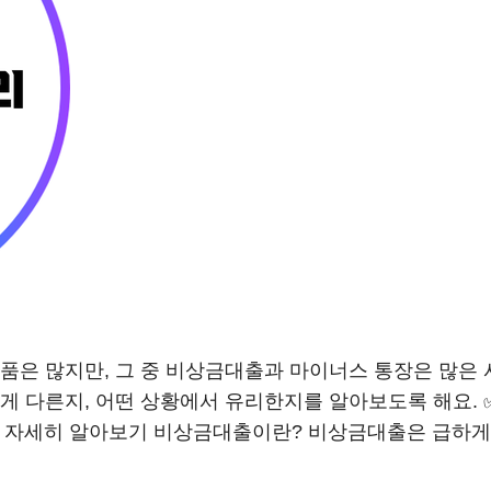
품은 많지만, 그 중 비상금대출과 마이너스 통장은 많은
게 다른지, 어떤 상황에서 유리한지를 알아보도록 해요.
출 자세히 알아보기 비상금대출이란? 비상금대출은 급하게 