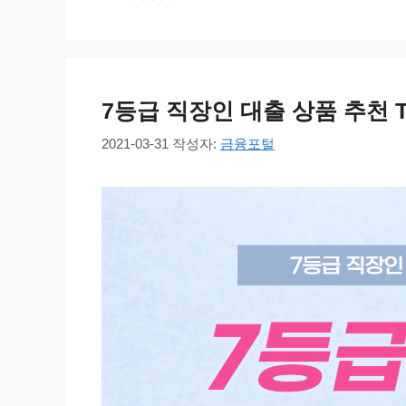
고
그
리
7등급 직장인 대출 상품 추천 
2021-03-31
작성자:
금융포털