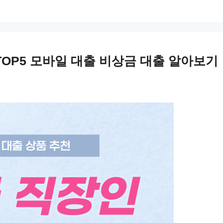
TOP5 모바일 대출 비상금 대출 알아보기