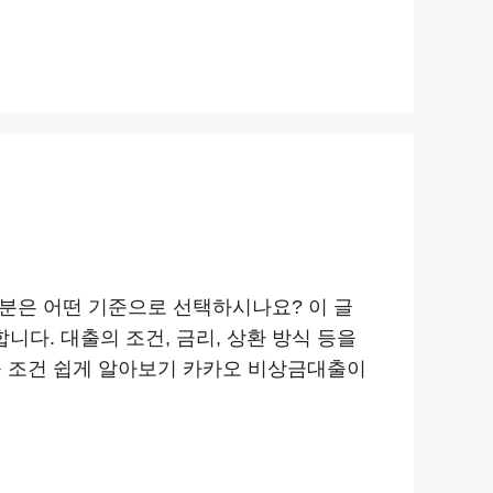
러분은 어떤 기준으로 선택하시나요? 이 글
다. 대출의 조건, 금리, 상환 방식 등을
출 조건 쉽게 알아보기 카카오 비상금대출이