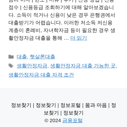
점수 | 신용등급 조회하기에 대해 알아보겠습니
다. 소득이 적거나 신용이 낮은 경우 은행권에서
대출받기가 어렵습니다. 이러한 저소득 저신용
계층이 혼례비, 자녀학자금 등이 필요한 경우 생
활안정자금 대출을 통해 …
더 읽기
카
대출
,
햇살론대출
테
태
생활안정자금
,
생활안정자금 대출 가능한 곳
,
고
그
생활안정자금 대출 자격 조건
리
정보찾기
|
정보찾기
|
정보포털
|
몸과 마음
|
정
보찾기
|
정보찾기
© 2024
금융포털