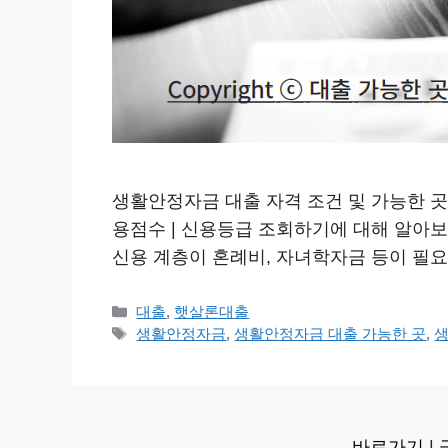
생활안정자금 대출 자격 조건 및 가능한 곳 생활
용점수 | 신용등급 조회하기에 대해 알아
신용 계층이 혼례비, 자녀학자금 등이 필
카
대출
,
햇살론대출
테
태
생활안정자금
,
생활안정자금 대출 가능한 곳
,
생
고
그
리
바로가기
|