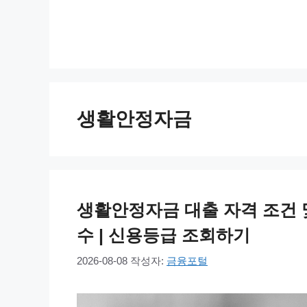
컨
텐
츠
로
건
너
생활안정자금
뛰
기
생활안정자금 대출 자격 조건 및 가
수 | 신용등급 조회하기
2026-08-08
작성자:
금융포털