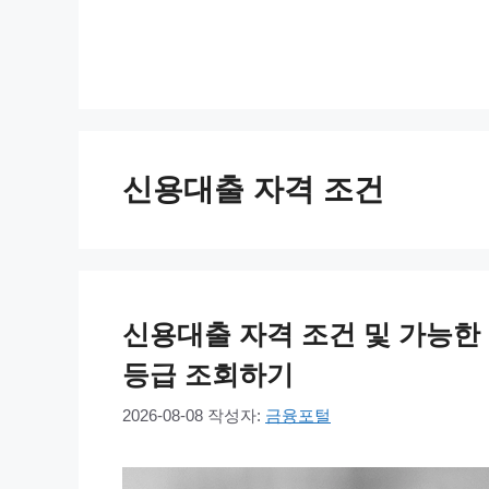
컨
텐
츠
로
건
너
신용대출 자격 조건
뛰
기
신용대출 자격 조건 및 가능한 곳 T
등급 조회하기
2026-08-08
작성자:
금융포털