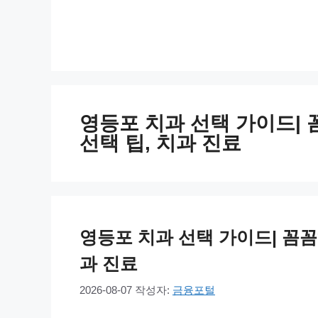
컨
텐
츠
로
건
너
영등포 치과 선택 가이드| 
뛰
선택 팁, 치과 진료
기
영등포 치과 선택 가이드| 꼼꼼
과 진료
2026-08-07
작성자:
금융포털