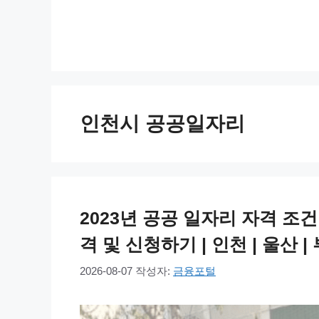
컨
텐
츠
로
건
너
인천시 공공일자리
뛰
기
2023년 공공 일자리 자격 조
격 및 신청하기 | 인천 | 울산 
2026-08-07
작성자:
금융포털