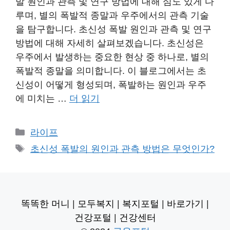
발 원인과 관측 및 연구 방법에 대해 심도 있게 다
루며, 별의 폭발적 종말과 우주에서의 관측 기술
을 탐구합니다. 초신성 폭발 원인과 관측 및 연구
방법에 대해 자세히 살펴보겠습니다. 초신성은
우주에서 발생하는 중요한 현상 중 하나로, 별의
폭발적 종말을 의미합니다. 이 블로그에서는 초
신성이 어떻게 형성되며, 폭발하는 원인과 우주
에 미치는 …
더 읽기
카
라이프
테
태
초신성 폭발의 원인과 관측 방법은 무엇인가?
고
그
리
똑똑한 머니
|
모두복지
|
복지포털
|
바로가기
|
건강포털
|
건강센터