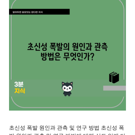
초신성 폭발 원인과 관측 및 연구 방법 초신성 폭