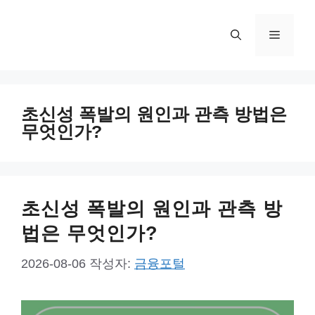
컨
텐
메
츠
로
뉴
건
너
초신성 폭발의 원인과 관측 방법은
뛰
무엇인가?
기
초신성 폭발의 원인과 관측 방
법은 무엇인가?
2026-08-06
작성자:
금융포털