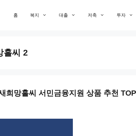
홈
복지
대출
저축
투자
망홀씨 2
 새희망홀씨 서민금융지원 상품 추천 TOP