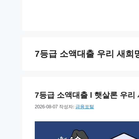
컨
텐
츠
로
건
너
7등급 소액대출 우리 새희
뛰
기
7등급 소액대출 l 햇살론 우리
2026-08-07
작성자:
금융포털