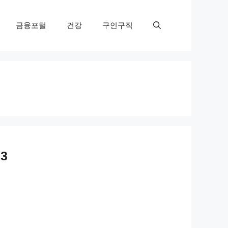
금융포털
건강
구인구직
3