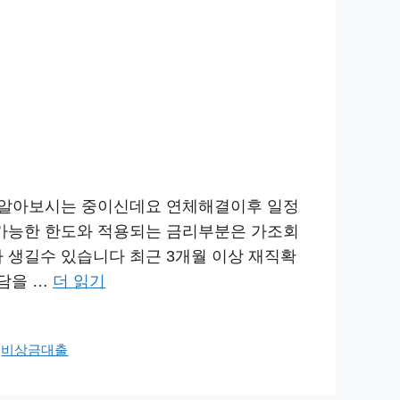
을 알아보시는 중이신데요 연체해결이후 일정
가능한 한도와 적용되는 금리부분은 가조회
 생길수 있습니다 최근 3개월 이상 재직확
담을 …
더 읽기
,
비상금대출