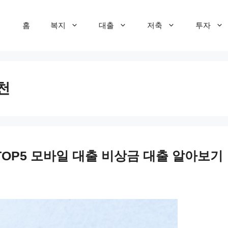
홈
복지
대출
저축
투자
천
TOP5 모바일 대출 비상금 대출 알아보기