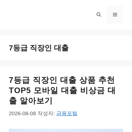
컨
텐
메
츠
로
뉴
건
너
7등급 직장인 대출
뛰
기
7등급 직장인 대출 상품 추천
TOP5 모바일 대출 비상금 대
출 알아보기
2026-08-08
작성자:
금융포털