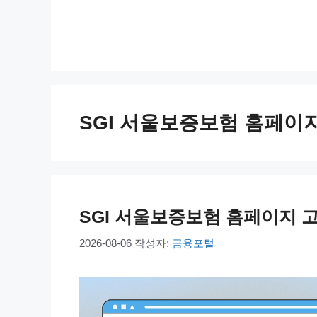
컨
텐
츠
로
건
너
SGI 서울보증보험 홈페이지
뛰
기
SGI 서울보증보험 홈페이지 
2026-08-06
작성자:
금융포털