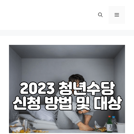
컨
텐
메
츠
로
뉴
건
너
뛰
기