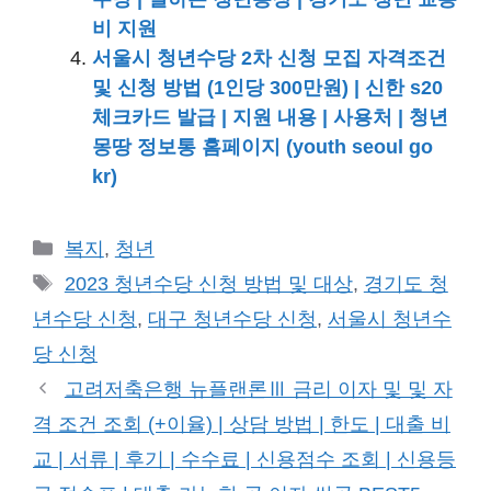
비 지원
서울시 청년수당 2차 신청 모집 자격조건
및 신청 방법 (1인당 300만원) | 신한 s20
체크카드 발급 | 지원 내용 | 사용처 | 청년
몽땅 정보통 홈페이지 (youth seoul go
kr)
카
복지
,
청년
테
태
2023 청년수당 신청 방법 및 대상
,
경기도 청
고
그
년수당 신청
,
대구 청년수당 신청
,
서울시 청년수
리
당 신청
고려저축은행 뉴플랜론Ⅲ 금리 이자 및 및 자
격 조건 조회 (+이율) | 상담 방법 | 한도 | 대출 비
교 | 서류 | 후기 | 수수료 | 신용점수 조회 | 신용등