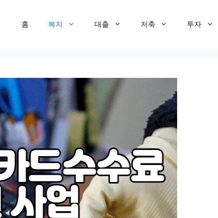
홈
복지
대출
저축
투자