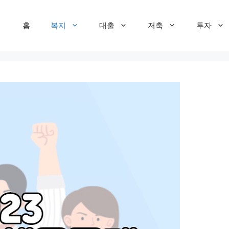
홈
복지
대출
저축
투자