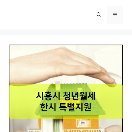
컨
텐
메
츠
로
뉴
건
너
뛰
기