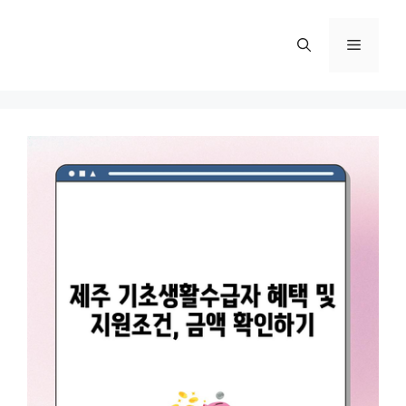
컨
텐
메
츠
로
뉴
건
너
뛰
기