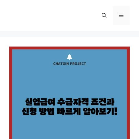
컨
텐
메
츠
로
뉴
건
너
뛰
기