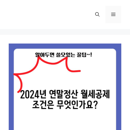
컨
텐
메
츠
로
뉴
건
너
뛰
기