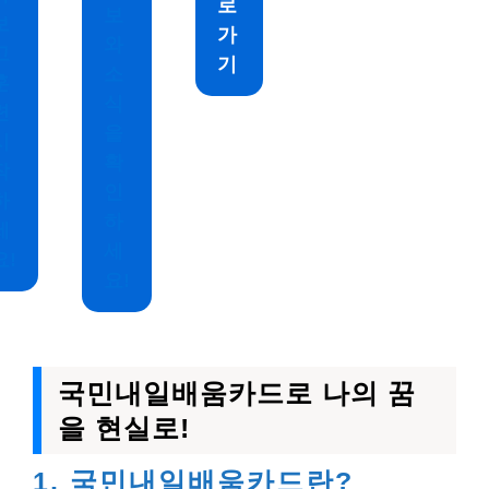
로
보
보
가
와
고
기
소
훈
식
련
을
시
확
작
인
하
하
세
세
요!
요!
국민내일배움카드로 나의 꿈
을 현실로!
1, 국민내일배움카드란?