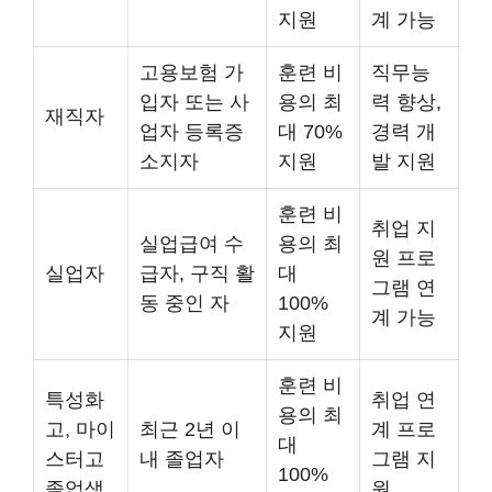
지원
계 가능
고용보험 가
훈련 비
직무능
입자 또는 사
용의 최
력 향상,
재직자
업자 등록증
대 70%
경력 개
소지자
지원
발 지원
훈련 비
취업 지
실업급여 수
용의 최
원 프로
실업자
급자, 구직 활
대
그램 연
동 중인 자
100%
계 가능
지원
훈련 비
특성화
취업 연
용의 최
고, 마이
최근 2년 이
계 프로
대
스터고
내 졸업자
그램 지
100%
졸업생
원