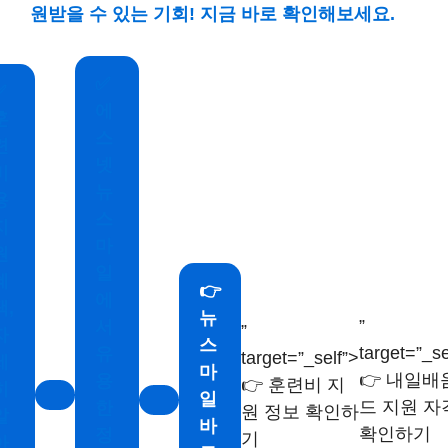
원받을 수 있는 기회! 지금 바로 확인해보세요.
✅
✅
에
훈
스
련
넷
비
뉴
용
스
지
마
원
일
혜
👉
에
택,
뉴
”
서
”
자
스
target=”_se
유
target=”_self”>
세
마
👉 내일배
용
👉 훈련비 지
히
일
드 지원 자
한
원 정보 확인하
알
바
확인하기
정
기
아