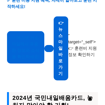
✅
훈련 비용 지원 혜택, 자세히 알아보고 훈련 시
작하세요!
👉
뉴
”
스
✅
에스넷 뉴스
target=”_self”>
마
마일에서 유용
👉 훈련비 지원
일
한 정보와 소식
정보 확인하기
바
을 확인하세요!
로
가
기
2024년 국민내일배움카드, 놓