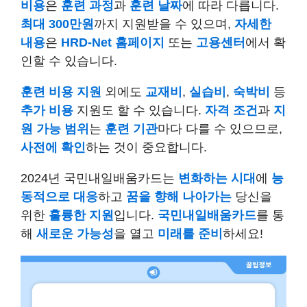
비용
은
훈련 과정
과
훈련 날짜
에 따라 다릅니다.
최대 300만원
까지 지원받을 수 있으며,
자세한
내용
은
HRD-Net 홈페이지
또는
고용센터
에서 확
인할 수 있습니다.
훈련 비용 지원
외에도
교재비
,
실습비
,
숙박비
등
추가 비용
지원도 할 수 있습니다.
자격 조건
과
지
원 가능 범위
는
훈련 기관
마다 다를 수 있으므로,
사전에 확인
하는 것이 중요합니다.
2024년 국민내일배움카드는
변화하는 시대
에
능
동적으로 대응
하고
꿈을 향해 나아가는
당신을
위한
훌륭한 지원
입니다.
국민내일배움카드
를 통
해
새로운 가능성
을 열고
미래를 준비
하세요!