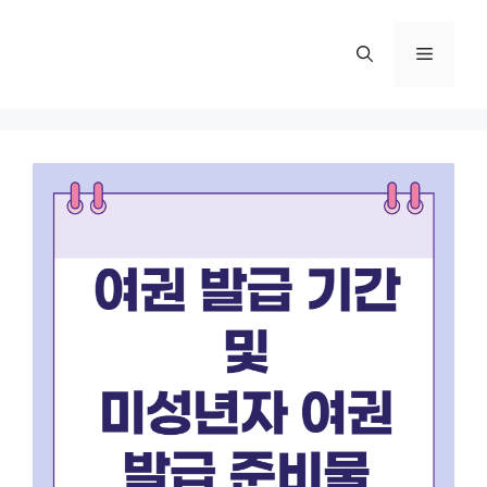
컨
텐
메
츠
로
뉴
건
너
뛰
기