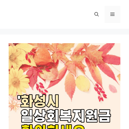
컨
텐
메
츠
로
뉴
건
너
뛰
기