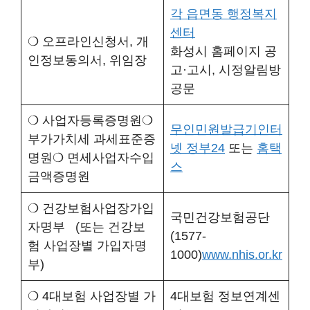
각 읍면동 행정복지
센터
❍ 오프라인신청서, 개
화성시 홈페이지 공
인정보동의서, 위임장
고·고시, 시정알림방
공문
❍ 사업자등록증명원❍
무인민원발급기인터
부가가치세 과세표준증
넷 정부24
또는
홈택
명원❍ 면세사업자수입
스
금액증명원
❍ 건강보험사업장가입
국민건강보험공단
자명부 (또는 건강보
(1577-
험 사업장별 가입자명
1000)
www.nhis.or.kr
부)
❍ 4대보험 사업장별 가
4대보험 정보연계센