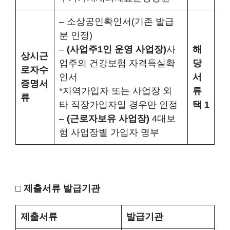
– 소상공인확인서(기존 발급
분 인정)
–
(사업주1인 운영 사업장)
사
해
상시근
업주의 건강보험 자격득실확
당
로자수
인서
서
증명서
*지역가입자 또는 사업장 외
류
류
타 직장가입자일 경우만 인정
택
1
–
(근로자보유 사업장)
4대보
험 사업장별 가입자 명부
□
제출서류
발급기관
제출서류
발급기관