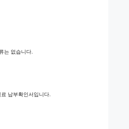
류는 없습니다.
험료 납부확인서입니다.