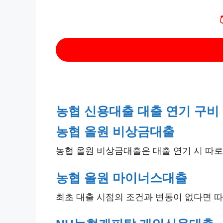
농협 신용대출 대출 연기 구비
농협 올원 비상금대출
농협 올원 비상금대출은 대출 연기 시 따로
농협 올원 마이너스대출
최초 대출 시점의 조건과 변동이 없다면 