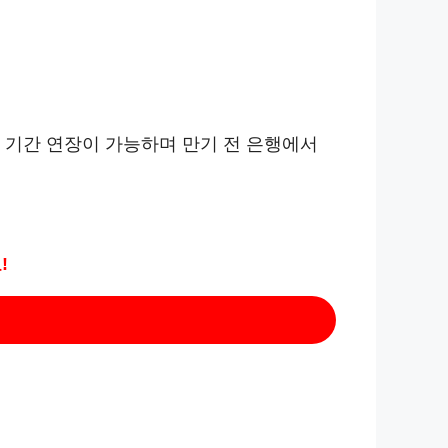
터 기간 연장이 가능하며 만기 전 은행에서
!