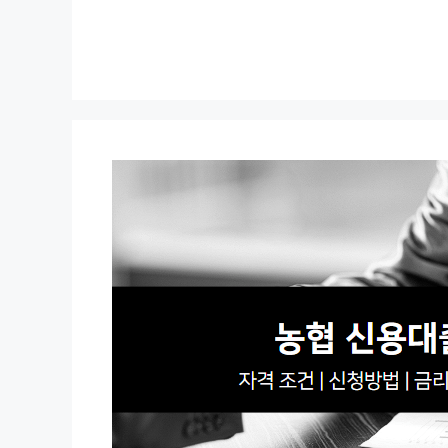
컨
텐
츠
로
건
너
뛰
기