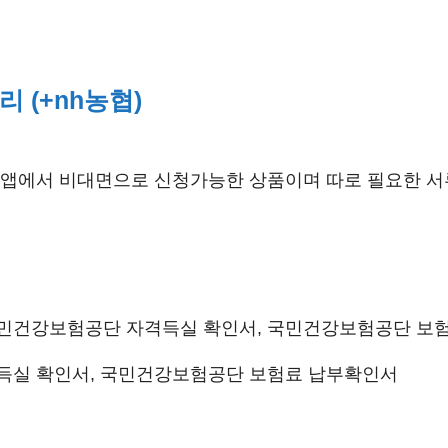
 (+nh농협)
 앱에서 비대면으로 신청가능한 상품이며 따로 필요한 서
국민건강보험공단 자격득실 확인서, 국민건강보험공단 보
격득실 확인서, 국민건강보험공단 보험료 납부확인서