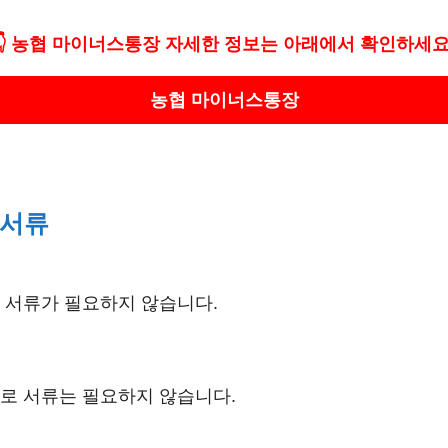
👇 농협 마이너스통장
자세한 정보는 아래에서 확인하세요
농협 마이너스통장
 서류
 서류가 필요하지 않습니다.
따로 서류는 필요하지 않습니다.