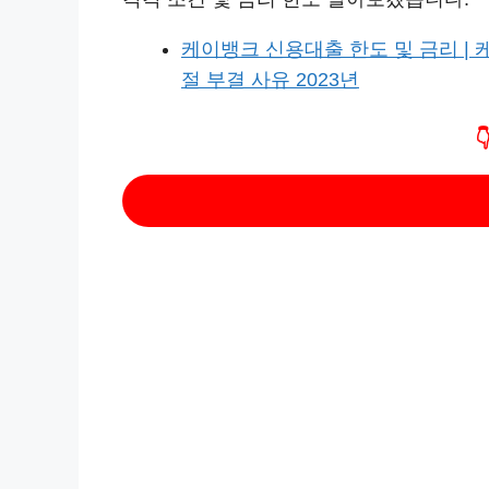
케이뱅크 신용대출 한도 및 금리 | 
절 부결 사유 2023년
