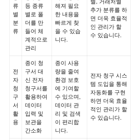
별, 거래처별
류
등 종류
해져 필요
추가 분류를 하
별
별로 폴
한 내용을
면 더욱 효율적
분
더를 만
빠르게 찾
인 관리가 할
류
들어 체
을 수 있습
수 있습니다.
계적으로
니다.
관리
종이 청
종이 사용
전
구서 대
량을 줄여
전자 청구 시스
자
신 전자
환경 보호
템 도입을 통해
청
청구서를
에 기여할
자동화를 구현
구
활용하여
수 있으며,
하면 더욱 효율
서
데이터
데이터 관
적인 관리가 할
활
입력 및
리 및 검색
수 있습니다.
용
보관을
이 편리합
간소화
니다.