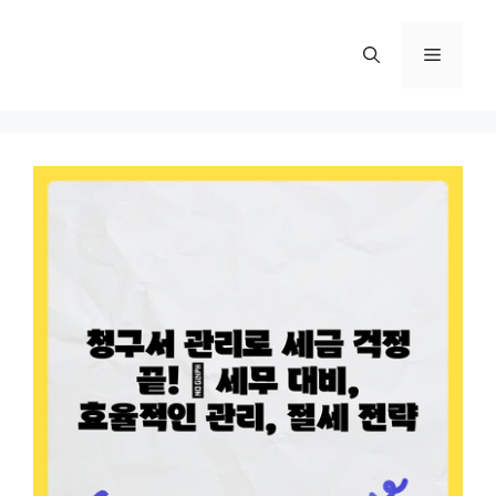
컨
텐
메
츠
로
뉴
건
너
뛰
기