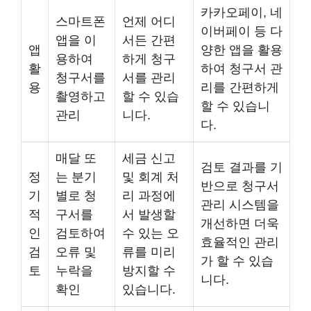
카카오페이, 네
스마트폰
언제 어디
이버페이 등 다
앱을 이
서든 간편
앱
양한 앱을 활용
용하여
하게 청구
활
하여 청구서 관
청구서를
서를 관리
용
리를 간편하게
촬영하고
할 수 있습
할 수 있습니
관리
니다.
다.
매달 또
세금 신고
검토 결과를 기
정
는 분기
및 회계 처
반으로 청구서
기
별로 청
리 과정에
관리 시스템을
적
구서를
서 발생할
개선하면 더욱
인
검토하여
수 있는 오
효율적인 관리
검
오류 및
류를 미리
가 할 수 있습
토
누락을
방지할 수
니다.
확인
있습니다.