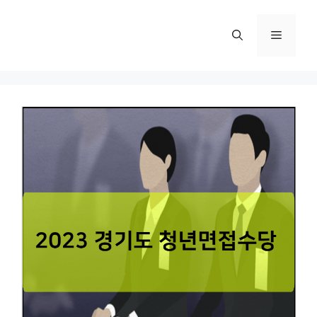
컨
텐
메
츠
로
뉴
건
너
뛰
기