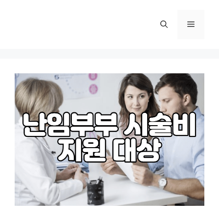
컨
텐
메
츠
로
뉴
건
너
뛰
기